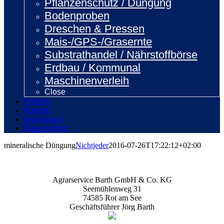
Pflanzenschutz / Düngung
Bodenproben
Dreschen & Pressen
Mais-/GPS-/Grasernte
Substrathandel / Nährstoffbörse
Erdbau / Kommunal
Maschinenverleih
Close
Partner
Kontakt
Impressum
Datenschutz
mineralische Düngung
Nichtjeder
2016-07-26T17:22:12+02:00
Agrarservice Barth GmbH & Co. KG
Seemühlenweg 31
74585 Rot am See
Geschäftsführer Jörg Barth