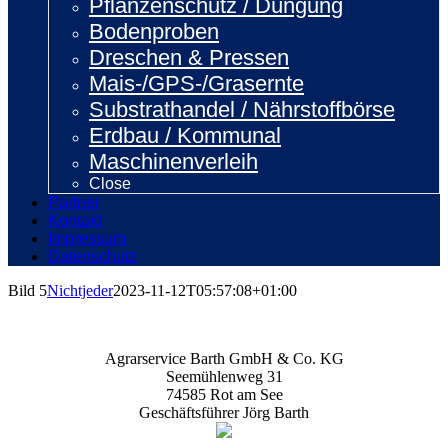
Pflanzenschutz / Düngung
Bodenproben
Dreschen & Pressen
Mais-/GPS-/Grasernte
Substrathandel / Nährstoffbörse
Erdbau / Kommunal
Maschinenverleih
Close
Partner
Kontakt
Impressum
Datenschutz
Bild 5
Nichtjeder
2023-11-12T05:57:08+01:00
Agrarservice Barth GmbH & Co. KG
Seemühlenweg 31
74585 Rot am See
Geschäftsführer Jörg Barth