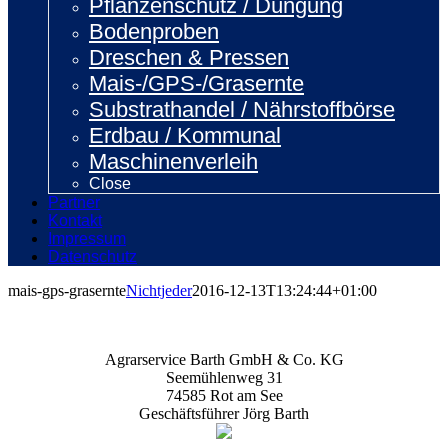
Pflanzenschutz / Düngung
Bodenproben
Dreschen & Pressen
Mais-/GPS-/Grasernte
Substrathandel / Nährstoffbörse
Erdbau / Kommunal
Maschinenverleih
Close
Partner
Kontakt
Impressum
Datenschutz
mais-gps-grasernte
Nichtjeder
2016-12-13T13:24:44+01:00
Agrarservice Barth GmbH & Co. KG
Seemühlenweg 31
74585 Rot am See
Geschäftsführer Jörg Barth