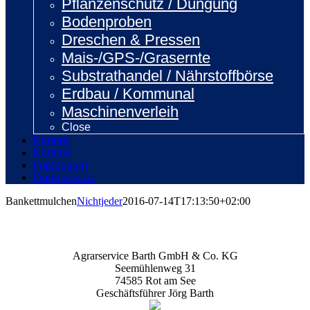
Pflanzenschutz / Düngung
Bodenproben
Dreschen & Pressen
Mais-/GPS-/Grasernte
Substrathandel / Nährstoffbörse
Erdbau / Kommunal
Maschinenverleih
Close
Partner
Kontakt
Impressum
Datenschutz
Bankettmulchen
Nichtjeder
2016-07-14T17:13:50+02:00
Agrarservice Barth GmbH & Co. KG
Seemühlenweg 31
74585 Rot am See
Geschäftsführer Jörg Barth